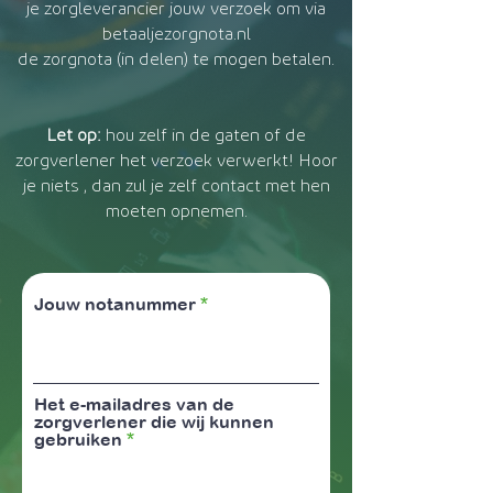
je zorgleverancier jouw verzoek om via
betaaljezorgnota.nl
de zorgnota (in delen) te mogen betalen.
Let op:
hou zelf in de gaten of de
zorgverlener het verzoek verwerkt! Hoor
je niets , dan zul je zelf contact met hen
moeten opnemen.
Jouw notanummer
Het e-mailadres van de
zorgverlener die wij kunnen
gebruiken