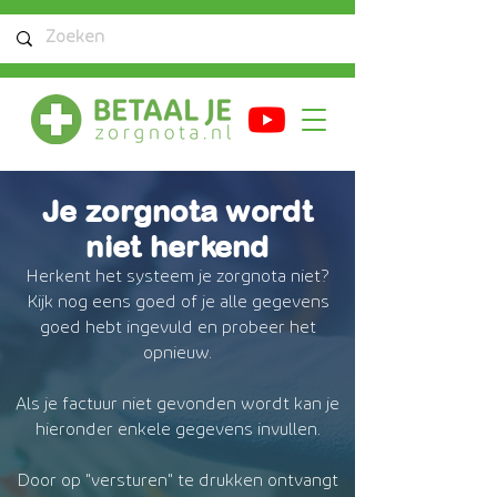
Je zorgnota wordt
niet herkend
Herkent het systeem je zorgnota niet?
Kijk nog eens goed of je alle gegevens
goed hebt ingevuld en probeer het
opnieuw.
Als je factuur niet gevonden wordt kan je
hieronder enkele gegevens invullen.
Door op "versturen" te drukken ontvangt