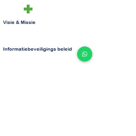
Visie & Missie
Visie
Missie
Informatiebeveiligings beleid
Beveiligingsbeleid
Security
Bezoekadres
van Vollenhovenstraat 29
3016 BG Rotterdam
Contactgegevens
Tel
010 - 842 86 28
Email :
info@betaaljezorgnota.nl
Contactpagina