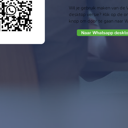
Wil je gebruik maken van de
desktop versie? Klik op de 
knop om door te gaan naar 
Naar Whatsapp deskto