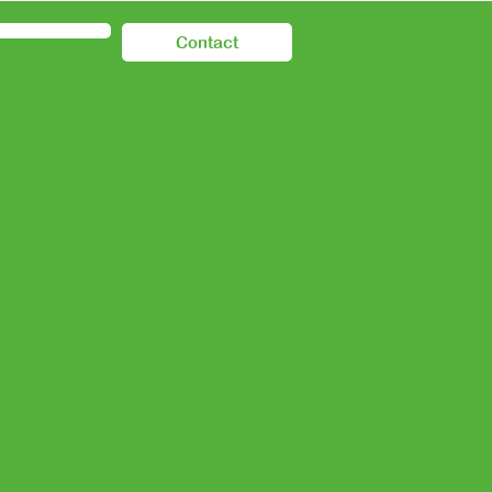
Contact
HOME
e pagina
e pagina
e pagina
rgverleners
e pagina
Blog
e pagina
e pagina