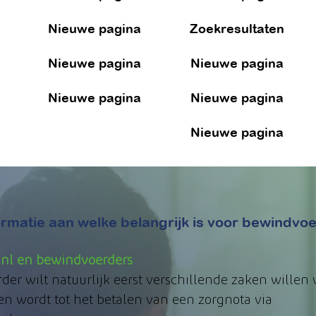
Nieuwe pagina
Zoekresultaten
Nieuwe pagina
Nieuwe pagina
Nieuwe pagina
Nieuwe pagina
Bewindvoerders
Nieuwe pagina
nformatie aan welke belangrijk is voor bewindvo
.nl en bewindvoerders
er wilt natuurlijk eerst versc
hillende zaken willen
en wordt tot het betalen van een zorgnota via