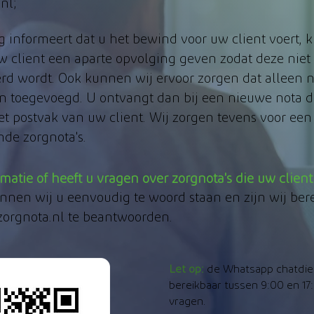
nl;
ig informeert dat u het bewind voor uw client voert,
w client een aparte opvolging geven zodat deze niet 
rd wordt. Ook kunnen wij ervoor zorgen dat alleen 
n toegevoegd. U ontvangt dan bij een nieuwe nota 
et postvak van uw client. Wij zorgen tevens voor een
de zorgnota's.
matie of heeft u vragen over zorgnota's die uw clien
nen wij u eenvoudig te woord staan en zijn wij ber
zorgnota.nl te beantwoorden.
Let op:
de Whatsapp chatdien
bereikbaar tussen 9:00 en 17
vragen.