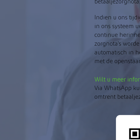
betaaljezorgnota.
Indien u ons tijd
in ons systeem u
continue herinne
zorgnota's worde
automatisch in h
met de openstaan
Wilt u meer infor
Via WhatsApp kun
omtrent betaalje