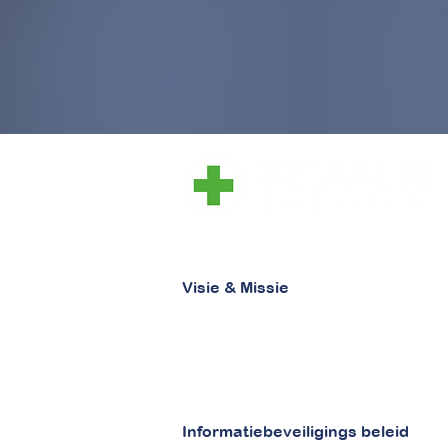
laat zorg, zorg zijn
Visie & Missie
Visie
Missie
Informatiebeveiligings beleid