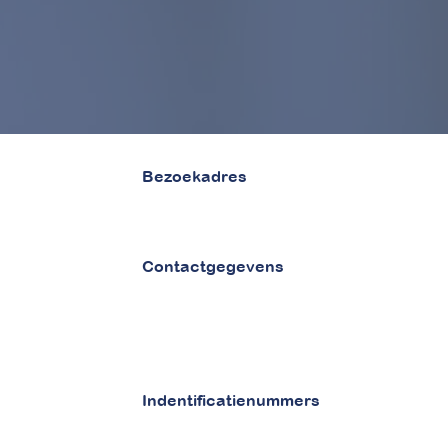
Bezoekadres
van Vollenhovenstraat 29
3016 BG Rotterdam
Contactgegevens
Tel 010 - 842 86 28
Email :
info@betaaljezorgnota.nl
Contactpagina
Indentificatienummers
KVK 71977015
BTW NL858925060B01