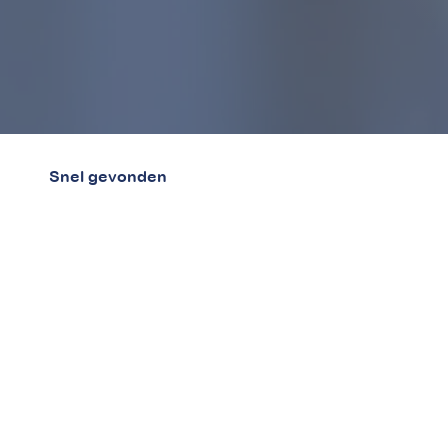
Snel gevonden
Home
Over ons
Blog
Betalingsregeling aanvragen
Bewindvoerders
Werken bij betaaljezorgnota.nl