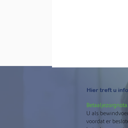
Hier treft u i
Betaaljezorgnota
U als bewindvoerd
voordat er beslot