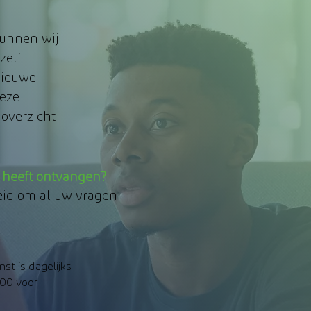
 kunnen wij
zelf
nieuwe
deze
 overzicht
t heeft
ontvangen?
eid om al uw vragen
st is dagelijks
:00 voor