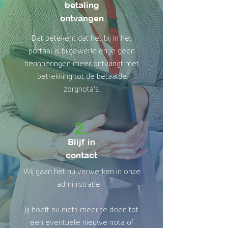
betaling
ontvangen
Dat betekent dat het bij in het
portaal is bijgewerkt en je geen
herinneringen meer ontvangt met
betrekking tot de betaalde
zorgnota's
.
2.
Blijf in
contact
Wij gaan het nu verwerken in onze
administratie.
Jij hoeft nu niets meer te doen tot
een eventuele nieuwe nota of