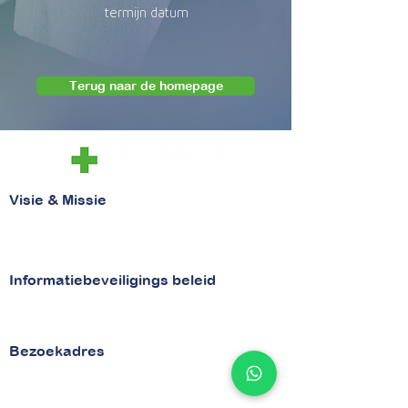
termijn datum
Terug naar de homepage
Visie & Missie
Visie
Missie
Informatiebeveiligings beleid
Beveiligingsbeleid
Security
Bezoekadres
van Vollenhovenstraat 29
3016 BG Rotterdam