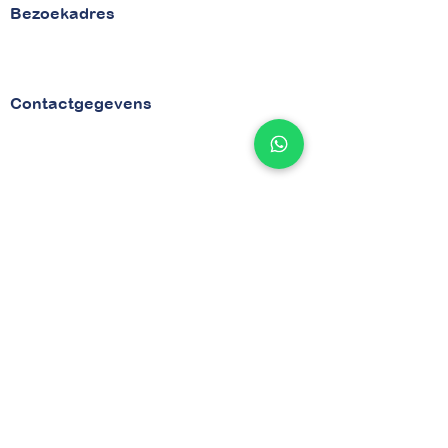
Bezoekadres
van Vollenhovenstraat 29
3016 BG Rotterdam
Contactgegevens
Tel
010 - 842 86 28
Email :
info@betaaljezorgnota.nl
Contactpagina
Indentificatienummers
KVK
71977015
BTW NL858925060B01
Snel gevonden
Home
Over ons
Blog
Betalingsregeling aanvragen
Bewindvoerders