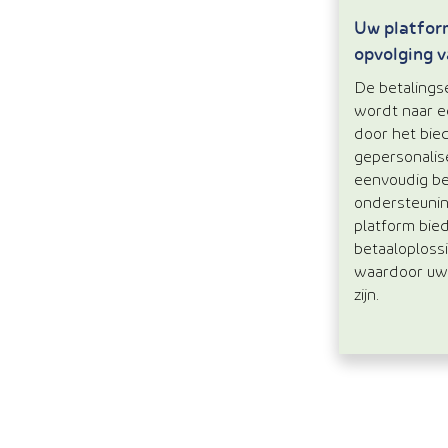
Uw platfor
opvolging v
De betalings
wordt naar e
door het bie
gepersonalis
eenvoudig b
ondersteuning
platform bied
betaaloploss
waardoor uw
zijn.