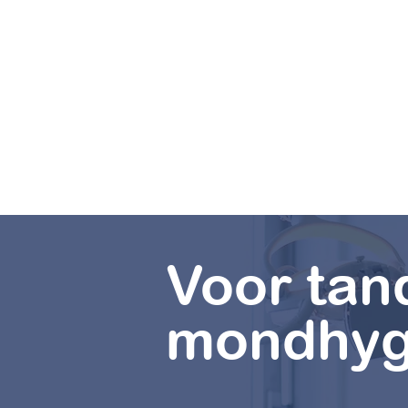
Voor tan
mondhygi