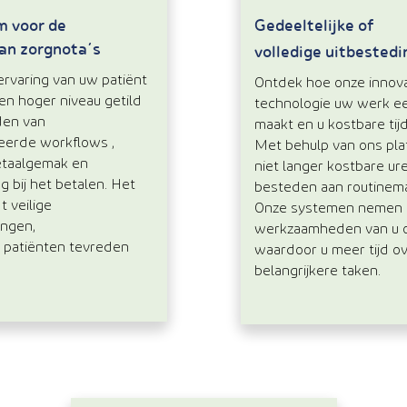
m voor de
Gedeeltelijke of
an zorgnota’s
volledige uitbestedi
ervaring van uw patiënt
Ontdek hoe onze innov
en hoger niveau getild
technologie uw werk e
den van
maakt en u kostbare tij
eerde workflows ,
Met behulp van ons pla
etaalgemak en
niet langer kostbare ur
 bij het betalen. Het
besteden aan routinema
t veilige
Onze systemen nemen
ingen,
werkzaamheden van u o
 patiënten tevreden
waardoor u meer tijd o
belangrijkere taken.