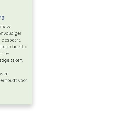
ng
atieve
envoudiger
d bespaart.
tform hoeft u
en te
tige taken.
ver,
verhoudt voor