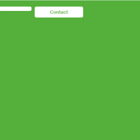
Contact
HOME
e pagina
e pagina
e pagina
rgverleners
e pagina
Blog
e pagina
e pagina