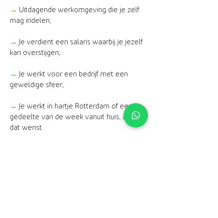
→
Uitdagende werkomgeving die je zelf
mag indelen;
→
Je verdient een salaris waarbij je jezelf
kan overstijgen;
→
Je werkt voor een bedrijf met een
geweldige sfeer;
→
Je werkt in hartje Rotterdam of een
gedeelte van de week vanuit huis, als je
dat wenst.
Details
Functie
Commercieel
talent