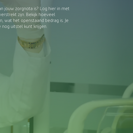
n jouw zorgnota is? Log hier in met
erstrekt zijn. Bekijk hoeveel
n, wat het openstaand bedrag is. Je
nog uitstel kunt krijgen.