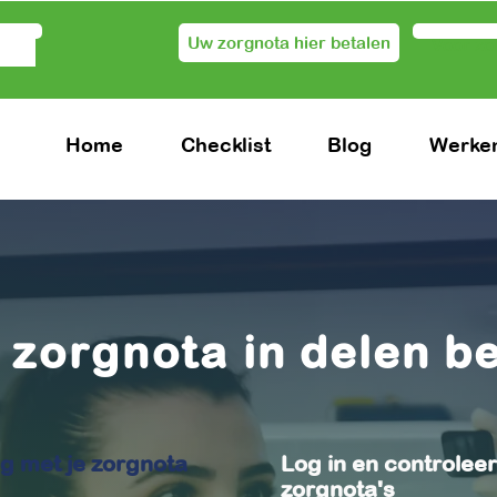
Uw zorgnota hier betalen
Voor zo
Home
Checklist
Blog
Werken
w
zorgnota
in delen b
ng met je zorgnota
Log in en controleer
zorgnota's