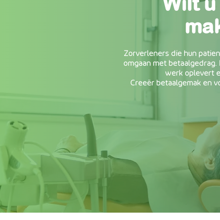
Wilt 
Wilt
mak
Zorverleners die hun patien
omgaan met betaalgedrag. P
OV bedrijven die ook de re
werk oplevert 
omgaan met betaalgedrag. Re
Creeër betaalgemak en vo
werk oplevert 
Creeër betaalgemak en 