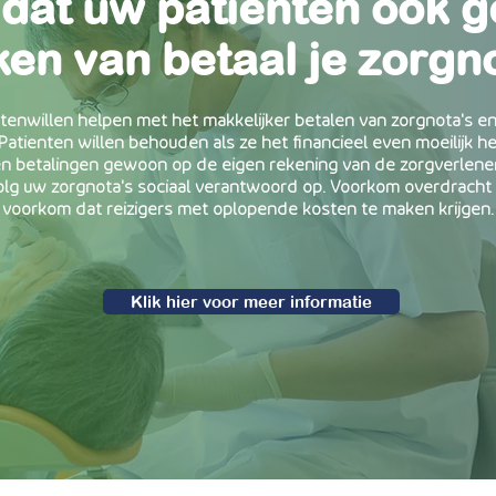
u dat uw
patiënten
ook g
 u dat uw klanten ook ge
en van betaal je zorgn
maken van OV-UVB.NL
tenwillen helpen met het makkelijker betalen van zorgnota's e
atienten willen behouden als ze het financieel even moeilijk h
izigers willen helpen met het makkelijker betalen van UVB's en
en betalingen gewoon op de eigen rekening van de zorgverlen
izigers willen behouden als ze het financieel even moeilijk 
lg uw zorgnota's sociaal verantwoord op. Voorkom overdracht
en betalingen gewoon bij de eigen rekening van het OV bedri
voorkom dat reizigers met oplopende kosten te maken krijgen.
volg uw UVB's sociaal verantwoord op. Voorkom overdracht a
voorkom dat reizigers met oplopende kosten te maken krijgen
Klik hier voor meer informatie
Klik hier voor meer informatie