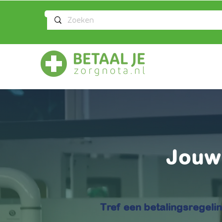
Jou
Tref een betalingsregeli