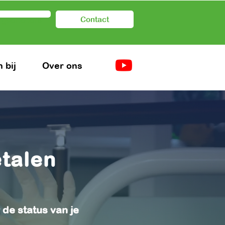
Contact
rgverleners
 bij
Over ons
etalen
 de status van je