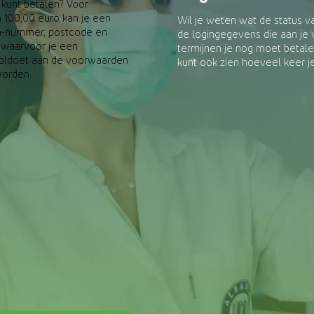
t kunt betalen? Voor
 100,00 euro kan je een
Wil je weten wat de status va
ota-nummer, postcode en
de logingegevens die aan je v
 waarvoor je een
termijnen je nog moet betale
e voldoet aan de voorwaarden
kunt ook zien hoeveel keer je 
worden.