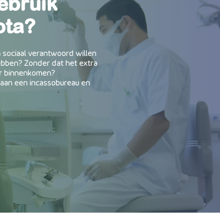
ebruik
bruik
ota?
?
n sociaal verantwoord willen
ebben? Zonder dat het extra
 sociaal verantwoord willen
er binnenkomen?
hebben? Zonder dat het extra
 aan een incassobureau en
jf binnenkomen?
an een incassobureau en
.