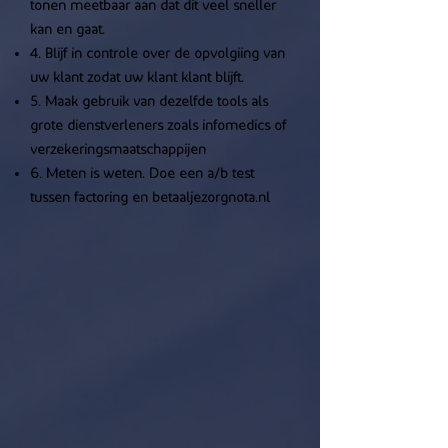
tonen meetbaar aan dat dit veel sneller
kan en gaat.
4. Blijf in controle over de opvolgiing van
uw klant zodat uw klant klant blijft.
5. Maak gebruik van dezelfde tools als
grote dienstverleners zoals infomedics of
verzekeringsmaatschappijen
6. Meten is weten. Doe een a/b test
tussen factoring en betaaljezorgnota.nl