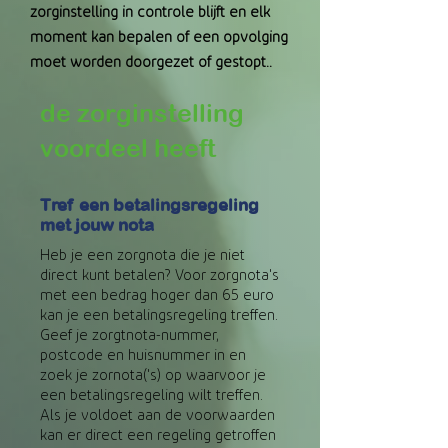
zorginstelling in controle blijft en elk
moment kan bepalen of een opvolging
moet worden doorgezet of gestopt.
.
de zorginstelling
voordeel heeft
Tref een betalingsregeling
met jouw nota
Heb je een zorgnota die je niet
direct kunt betalen? Voor zorgnota's
met een bedrag hoger dan 65 euro
kan je een betalingsregeling treffen.
Geef je zorgtnota-nummer,
postcode en huisnummer in en
zoek je zornota('s) op waarvoor je
een betalingsregeling wilt treffen.
Als je voldoet aan de voorwaarden
kan er direct een regeling getroffen