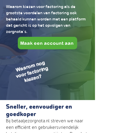
Waarom kiezen voor factoring als de
grootste voordelen van factoring ook
behaald kunnen worden met een platform
dat gericht is op het opvolgen van
zorgnota's.
Maak een account aan
W
ar
o
m
n
o
g
o
or f
a
ct
ori
n
ki
e
z
e
n
a
g
v
?
Sneller, eenvoudiger en
goedkoper
Bij betaaljezorgnota.nl streven we naar
een efficiënt en gebruikersvriendelijk