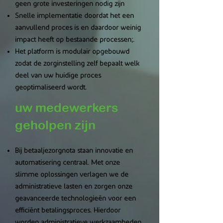
geen grote investeringen nodig zijn
Snelle implementatie doordat het een
aanvullend proces is en daardoor weinig
impact heeft op bestaande processen;.
Het platform is modulair opgebouwd
zodat de zorginstelling zelf bepaalt welk
deel van uw huidige proces
geoptimaliseerd wordt.
uw medewerkers
geholpen zijn
Bij betaaljezorgnota staan innovatie en
automatisering centraal. Met onze
slimme oplossingen verlagen we de
administratieve lasten en zorgen onze
geavanceerde technologieën voor een
efficiënt betalingsproces. Hierdoor
worden administratieve werkzaamheden