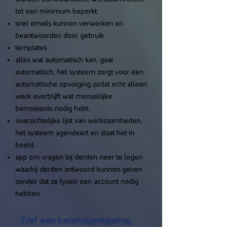
tot een minimum beperkt.
snel emails kunnen verwerken en
beantwoorden door gebruik
templates
alles wat automatisch kan, gaat
automatisch, het systeem zorgt voor een
automatische opvolging zodat echt alleen
werk overblijft wat mensellijke
bemoeienis nodig hebt.
overzichtelijke lijst van werkzaamheden,
het systeem agendeert en staat het in
beeld.
app om vragen bij derden neer te legen
waarbij derden antwoord kunnen geven
zonder dat ze fysiek een account nodig
hebben.
Tref een betalingsregeling