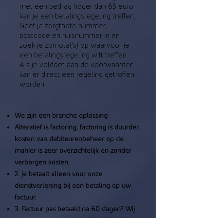
met een bedrag hoger dan 65 euro
kan je een betalingsregeling treffen.
Geef je zorgtnota-nummer,
postcode en huisnummer in en
zoek je zornota('s) op waarvoor je
een betalingsregeling wilt treffen.
Als je voldoet aan de voorwaarden
kan er direct een regeling getroffen
worden.
We zijn een branche oplossing
Alteratief is factoring, f
actoring is duurder,
kosten van debiteurenbeheer op de
manier is zeer overzichtelijk en zonder
verborgen kosten.
2. je betaalt alleen voor onze
dienstverlening bij een betaling op uw
factuur.
3. Factuur pas betaald na 60 dagen? Wij