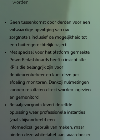
worden.
Geen tussenkomst door derden voor een
volwaardige opvolging van uw
zorgtnota's inclusief de mogelijkheid tot
een buitengerechtelijk traject.
Met speciaal voor het platform gemaakte
PowerBI-dashboards heeft u inzicht alle
KPI's die belangrijk zijn voor
debiteurenbeheer en kunt deze per
afdeling monitoren. Dankzij nulmetingen
kunnen resultaten direct worden ingezien
en gemonitord.
Betaaljezorgnota levert dezelfde
oplossing waar professionele instanties
(zoals bijvoorbeeld een
infomedics)
gebruik van maken, maar
bieden deze white-label aan, waardoor er