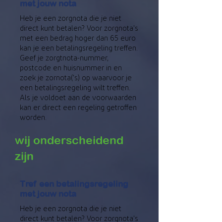
met jouw nota
Heb je een zorgnota die je niet
direct kunt betalen? Voor zorgnota's
met een bedrag hoger dan 65 euro
kan je een betalingsregeling treffen.
Geef je zorgtnota-nummer,
postcode en huisnummer in en
zoek je zornota('s) op waarvoor je
een betalingsregeling wilt treffen.
Als je voldoet aan de voorwaarden
kan er direct een regeling getroffen
worden.
wij onderscheidend
zijn
Tref een betalingsregeling
met jouw nota
Heb je een zorgnota die je niet
direct kunt betalen? Voor zorgnota's