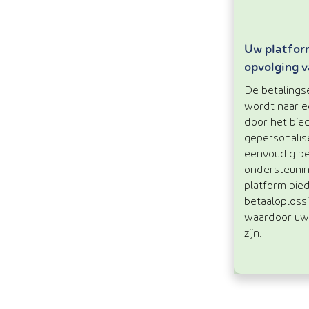
Uw platfor
opvolging v
De betalings
wordt naar e
door het bie
gepersonalis
eenvoudig b
ondersteuning
platform bied
betaaloploss
waardoor uw
zijn.