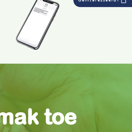
Geïnteresseerd?
emak toe