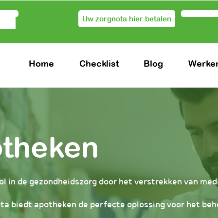
Uw zorgnota hier betalen
Voor zo
Home
Checklist
Blog
Werken
otheken
ol in de gezondheidszorg door het verstrekken van medi
ota biedt apotheken de perfecte oplossing voor het be