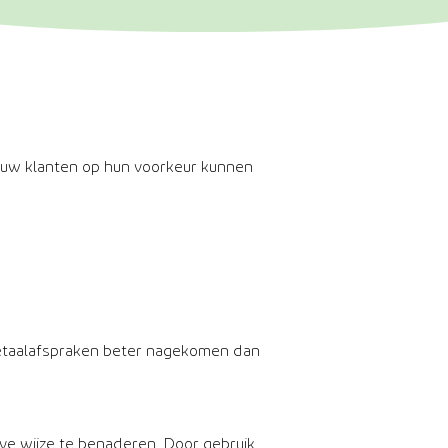
jouw klanten op hun voorkeur kunnen
betaalafspraken beter nagekomen dan
e wijze te benaderen. Door gebruik