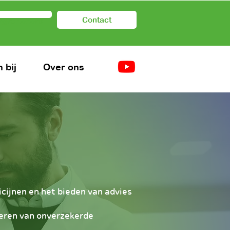
Contact
rgverleners
 bij
Over ons
cijnen en het bieden van advies
heren van onverzekerde