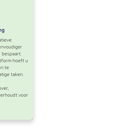
ng
atieve
envoudiger
d bespaart.
tform hoeft u
en te
tige taken.
ver,
verhoudt voor