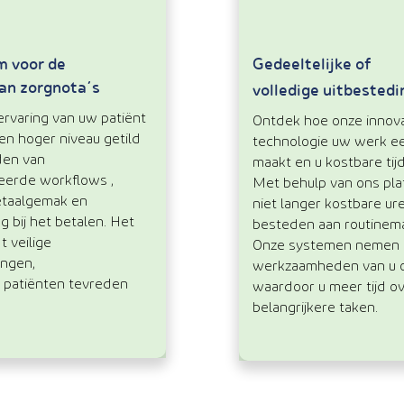
m voor de
Gedeeltelijke of
an zorgnota’s
volledige uitbestedi
ervaring van uw patiënt
Ontdek hoe onze innov
en hoger niveau getild
technologie uw werk e
den van
maakt en u kostbare tij
eerde workflows ,
Met behulp van ons pla
etaalgemak en
niet langer kostbare ur
 bij het betalen. Het
besteden aan routinema
t veilige
Onze systemen nemen
ingen,
werkzaamheden van u o
 patiënten tevreden
waardoor u meer tijd o
belangrijkere taken.