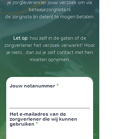
je zorgleverancier jouw verzoek om via
betaaljezorgnota.nl
de zorgnota (in delen) te mogen betalen.
Let op:
hou zelf in de gaten of de
zorgverlener het verzoek verwerkt! Hoor
je niets , dan zul je zelf contact met hen
moeten opnemen.
Jouw notanummer
Het e-mailadres van de
zorgverlener die wij kunnen
gebruiken