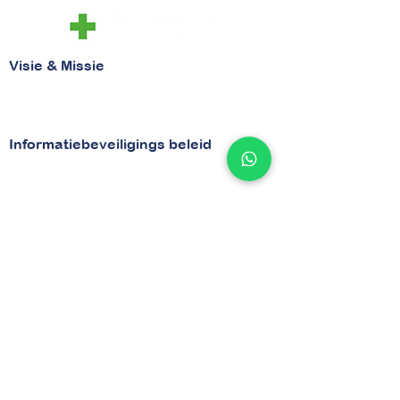
Visie & Missie
Visie
Missie
Informatiebeveiligings beleid
Beveiligingsbeleid
Security
Bezoekadres
van Vollenhovenstraat 29
3016 BG Rotterdam
Contactgegevens
Tel
010 - 842 86 28
Email :
info@betaaljezorgnota.nl
Contactpagina