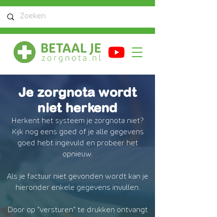
Je zorgnota wordt
niet herkend
Herkent het systeem je zorgnota niet?
Kijk nog eens goed of je alle gegevens
goed hebt ingevuld en probeer het
opnieuw.
Als je factuur niet gevonden wordt kan je
hieronder enkele gegevens invullen.
Door op "versturen" te drukken ontvangt