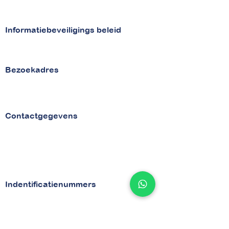
Missie
Informatiebeveiligings beleid
Beveiligingsbeleid
Security
Bezoekadres
van Vollenhovenstraat 29
3016 BG Rotterdam
Contactgegevens
Tel
010 - 842 86 28
Email :
info@betaaljezorgnota.nl
Contactpagina
Indentificatienummers
KVK
71977015
BTW NL858925060B01
Snel gevonden