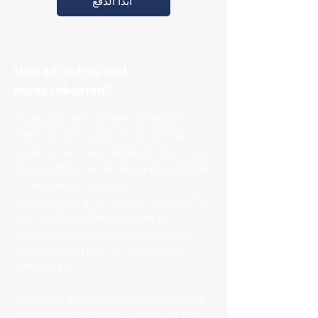
ابدأ الدفع
Hoe zit dat nu met
incassokosten?
​Incassokosten zijn een wettelijke
methode om ervoor te zorgen dat
ondernemers een dekking krijgen voor
de opvolging van facturen en zorgnota
's niet binnen gestelde
betalingstermijnen betaald worden. Dit
kost de zorginstelling zowel in
werkzaamheden als middelen extra
inspanning en hier zijn kosten aan
verbonden.
Wettelijke incassokosten zijn minimaal
€ 40 en maximaal 15% van de waarde