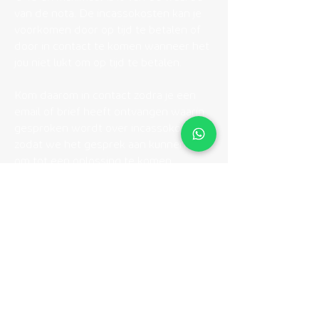
van de nota. De incassokosten kan je
voorkomen door op tijd te betalen of
door in contact te komen wanneer het
jou niet lukt om op tijd te betalen.
Kom daarom in contact zodra je een
email of brief heeft ontvangen waarin
gesproken wordt over incassokosten
zodat we het gesprek aan kunnen gaan
om tot een oplossing te komen
Kom in contact
Blog