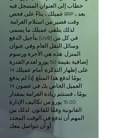
خطاب إلى العنوان المسجل فيه
عميلك ، بناءً على فحص BRP ، بعد
وقت قصير من استلام الغرامة.
لذلك يتلقى عميلك ما يسمى
بتأجيل الدفع (UVB) في كل من
وسائل النقل العام وفي عنوان
المنزل. هذه هي الأجرة ورسوم
إضافية بقيمة 50 يورو لعدم القدرة
على إظهار التذكرة. أمام عميلك 14
يومًا لدفع هذا المبلغ. إذا لم يدفع
العميل الخاص بك في غضون 14
يومًا ، فستتم زيادة الغرامة بمقدار
15.00 يورو من تكاليف الإدارة
القانونية وفقًا للقانون. لذلك من
المهم أن تدفع في الوقت المحدد
أو أن تتواصل معك.