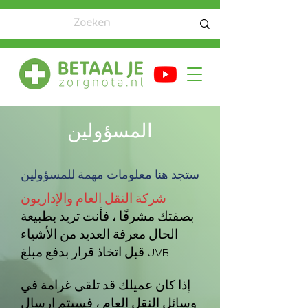
المسؤولين
ستجد هنا معلومات مهمة للمسؤولين
شركة النقل العام والإداريون
بصفتك مشرفًا ، فأنت تريد بطبيعة
الحال معرفة العديد من الأشياء
قبل اتخاذ قرار بدفع مبلغ UVB.
إذا كان عميلك قد تلقى غرامة في
وسائل النقل العام ، فسيتم إرسال