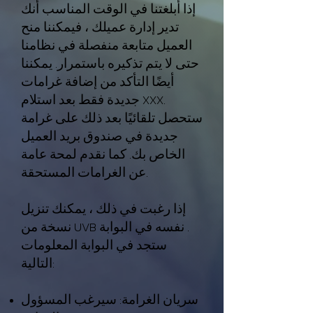
إذا أبلغتنا في الوقت المناسب أنك
تدير إدارة عميلك ، فيمكننا منح
العميل متابعة منفصلة في نظامنا
حتى لا يتم تذكيره باستمرار. يمكننا
أيضًا التأكد من إضافة غرامات
جديدة فقط بعد استلام XXX.
ستحصل تلقائيًا بعد ذلك على غرامة
جديدة في صندوق بريد العميل
الخاص بك. كما نقدم لمحة عامة
عن الغرامات المستحقة.
إذا رغبت في ذلك ، يمكنك تنزيل
نسخة من UVB نفسه في البوابة .
ستجد في البوابة المعلومات
التالية:
سريان الغرامة: سيرغب المسؤول