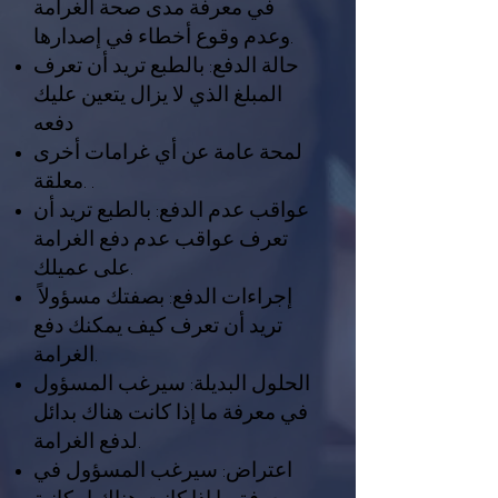
في معرفة مدى صحة الغرامة
وعدم وقوع أخطاء في إصدارها.
حالة الدفع: بالطبع تريد أن تعرف
المبلغ الذي لا يزال يتعين عليك
دفعه
لمحة عامة عن أي غرامات أخرى
معلقة. .
عواقب عدم الدفع: بالطبع تريد أن
تعرف عواقب عدم دفع الغرامة
على عميلك.
إجراءات الدفع: بصفتك مسؤولاً
تريد أن تعرف كيف يمكنك دفع
الغرامة.
الحلول البديلة: سيرغب المسؤول
في معرفة ما إذا كانت هناك بدائل
لدفع الغرامة.
اعتراض: سيرغب المسؤول في