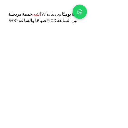
انتبه:
خدمة دردشة Whatsapp متاحة يوميًا
بين الساعة 9:00 صباحًا والساعة 5:00
مساءً للأسئلة.
هل تريد استخدام إصدار Whatsapp
لسطح المكتب؟ انقر فوق الزر أدناه
للمتابعة إلى Whatsapp.
لإصدار Whatsapp لسطح المكتب
Visie & Missie
Visie