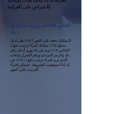
معرفة ما إذا كانت هناك إمكانية
للاعتراض على الغرامة.
قم بترتيب الدفع مع UVB الخاص
بك
هل لديك UVB لا يمكنك دفعه على الفور؟
يمكنك إجراء ترتيب دفع لـ UVBs بمبلغ
يزيد عن 65 يورو. أدخل رقم UVB الخاص
بك والرمز البريدي ورقم المنزل وابحث
عن UVB (s) الذي تريد إجراء ترتيب دفع
له. إذا استوفيت الشروط ، فيمكن إجراء
الترتيب على الفور.