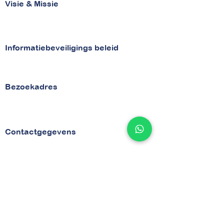
Visie & Missie
Visie
Missie
Informatiebeveiligings beleid
Beveiligingsbeleid
Security
Bezoekadres
van Vollenhovenstraat 29
3016 BG Rotterdam
Contactgegevens
Tel
010 - 842 86 28
Email :
info@betaaljezorgnota.nl
Contactpagina
Indentificatienummers
KVK
71977015
BTW NL858925060B01