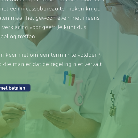
v
 met een incassobureau te maken krijgt.
b
etalen maar het gewoon even niet ineens
z
n verklaring voor geeft. Je kunt dus
geling treffen.
en keer niet om een termijn te voldoen?
op die manier dat de regeling niet vervalt.
 met betalen