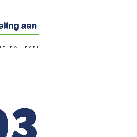
eling aan
nen je wilt betalen.
03