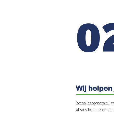
0
Wij helpen
Betaaljezorgnota.nl
zal
of sms herinneren dat 