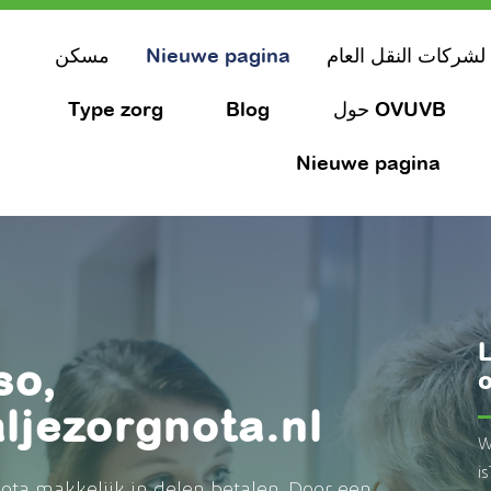
لشركات النقل العام
Nieuwe pagina
مسكن
حول OVUVB
Blog
Type zorg
Nieuwe pagina
L
so,
o
aljezorgnota.nl
W
i
ota makkelijk in delen betalen. Door een