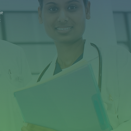
je
t
n