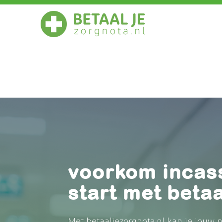
voorkom incas
start met beta
Met
betaaljezorgnota.nl
kan je jouw n