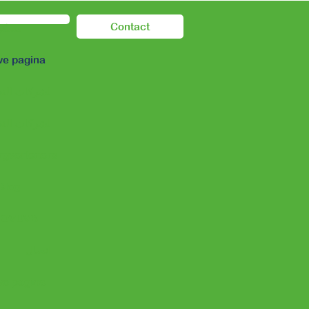
Contact
مسكن
e pagina
لشركات النق
لشركات النق
rgverleners
Blog
حول OVUVB
اتصال
e pagina