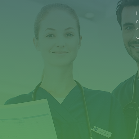
H
n
s
w