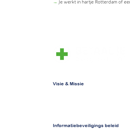
→
Je werkt in hartje Rotterdam of ee
laat zorg, zorg zijn
Visie & Missie
Visie
Missie
Informatiebeveiligings beleid