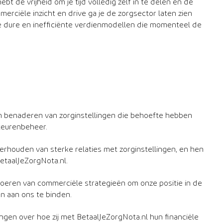
bt de vrijheid om je tijd volledig zelf in te delen en de
merciële inzicht en drive ga je de zorgsector laten zien
 de dure en inefficiënte verdienmodellen die momenteel de
n benaderen van zorginstellingen die behoefte hebben
teurenbeheer.
houden van sterke relaties met zorginstellingen, en hen
taalJeZorgNota.nl.
voeren van commerciële strategieën om onze positie in de
n aan ons te binden.
ingen over hoe zij met BetaalJeZorgNota.nl hun financiële