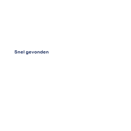
Snel gevonden
Home
Over ons
Blog
Betalingsregeling aanvragen
Bewindvoerders
Werken bij betaaljezorgnota.nl