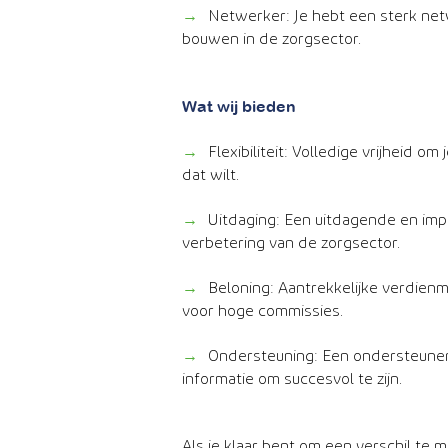
→
Netwerker: Je hebt een sterk net
bouwen in de zorgsector.
Wat wij bieden
→
Flexibiliteit: Volledige vrijheid om
dat wilt.
→
Uitdaging: Een uitdagende en impa
verbetering van de zorgsector.
→
Beloning: Aantrekkelijke verdien
voor hoge commissies.
→
Ondersteuning: Een ondersteunen
informatie om succesvol te zijn.
Als je klaar bent om een verschil te 