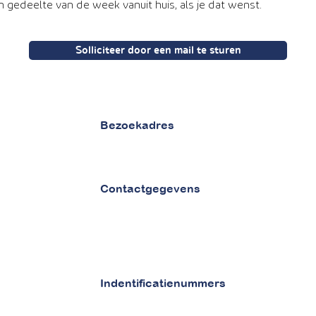
n gedeelte van de week vanuit huis, als je dat wenst.
Solliciteer door een mail te sturen
Bezoekadres
van Vollenhovenstraat 29
3016 BG Rotterdam
Contactgegevens
Tel 010 - 842 86 28
Email :
info@betaaljezorgnota.nl
Contactpagina
Indentificatienummers
KVK 71977015