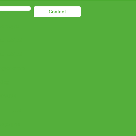
Contact
مسكن
e pagina
لشركات النق
لشركات النق
rgverleners
Blog
حول OVUVB
اتصال
e pagina