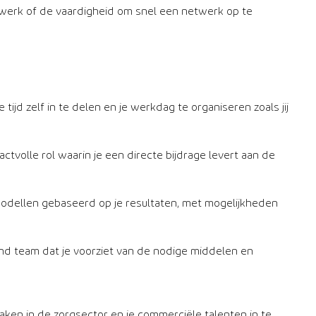
werk of de vaardigheid om snel een netwerk op te
 je tijd zelf in te delen en je werkdag te organiseren zoals jij
ctvolle rol waarin je een directe bijdrage levert aan de
modellen gebaseerd op je resultaten, met mogelijkheden
d team dat je voorziet van de nodige middelen en
maken in de zorgsector en je commerciële talenten in te