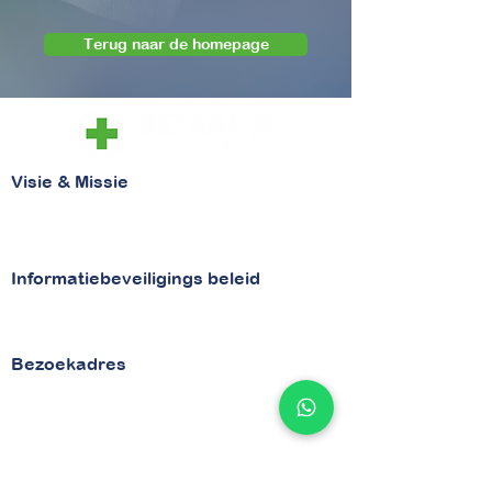
Terug naar de homepage
Visie & Missie
Visie
Missie
Informatiebeveiligings beleid
Beveiligingsbeleid
Security
Bezoekadres
van Vollenhovenstraat 29
3016 BG Rotterdam
Contactgegevens
Tel
010 - 842 86 28