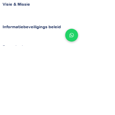
Visie & Missie
Visie
Missie
Informatiebeveiligings beleid
Beveiligingsbeleid
Security
Bezoekadres
van Vollenhovenstraat 29
3016 BG Rotterdam
Contactgegevens
Tel
010 - 842 86 28
Email :
info@betaaljezorgnota.nl
Contactpagina
Indentificatienummers
KVK
71977015