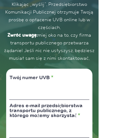
Klikając „wyślij”, Przedsiębiorstwo
Komunikacji Publicznej otrzymuje Twoją
prośbę o opłacenie UVB online lub w
częściach.
Zwróć uwagę:
miej oko na to, czy firma
transportu publicznego przetwarza
żądanie! Jeśli nic nie usłyszysz, będziesz
musiał sam się z nimi skontaktować.
Twój numer UVB
Adres e-mail przedsiębiorstwa
transportu publicznego, z
którego możemy skorzystać