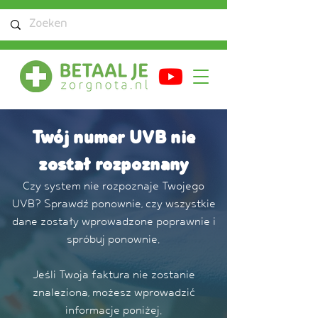
Twój numer UVB nie
został rozpoznany
Czy system nie rozpoznaje Twojego
UVB? Sprawdź ponownie, czy wszystkie
dane zostały wprowadzone poprawnie i
spróbuj ponownie.
Jeśli Twoja faktura nie zostanie
znaleziona, możesz wprowadzić
informacje poniżej.