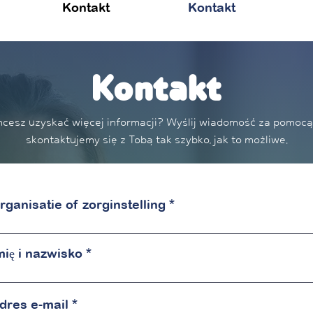
Kontakt
Kontakt
Kontakt
hcesz uzyskać więcej informacji? Wyślij wiadomość za pomocą
skontaktujemy się z Tobą tak szybko, jak to możliwe.
rganisatie of zorginstelling
mię i nazwisko
dres e-mail