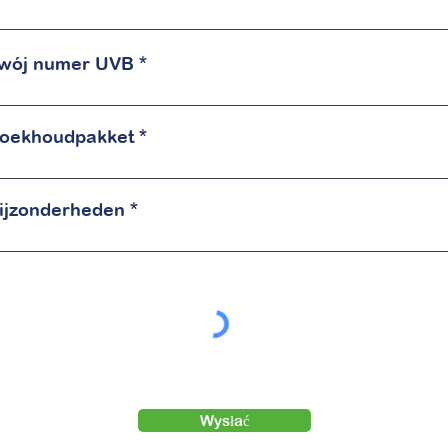
wój numer UVB
oekhoudpakket
ijzonderheden
Wysłać