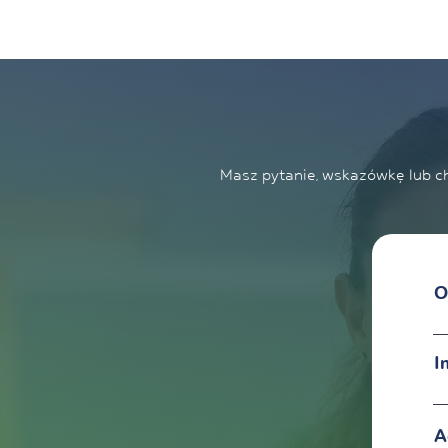
Masz pytanie, wskazówkę lub c
O
I
A