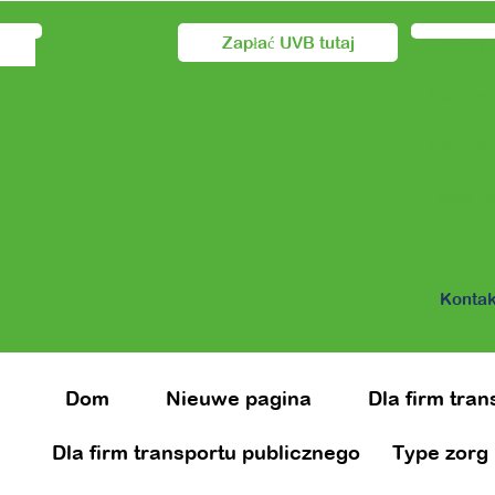
Zapłać UVB tutaj
Dom
Dla firm
Dla firm
Voor z
O OV
Kontak
Dom
Nieuwe pagina
Dla firm tra
Dla firm transportu publicznego
Type zorg