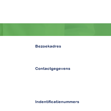
Bezoekadres
van Vollenhovenstraat 29
3016 BG Rotterdam
Contactgegevens
Tel 010 - 842 86 28
Email :
info@betaaljezorgnota.nl
Contactpagina
Indentificatienummers
KVK 71977015