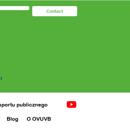
Contact
Nieuwe pagina
 transportu publicznego
 transportu publicznego
orgverleners
Blog
UVB
Kontakt
t
Nieuwe pagina
nsportu publicznego
Blog
O OVUVB