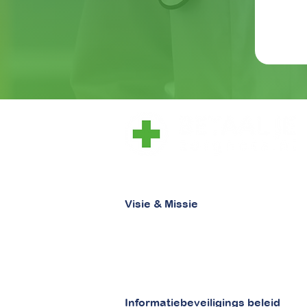
laat zorg, zorg zijn
Visie & Missie
Visie
Missie
Informatiebeveiligings beleid