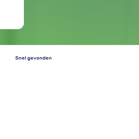
Snel gevonden
Home
Over ons
Blog
Betalingsregeling aanvragen
Bewindvoerders
Werken bij betaaljezorgnota.nl