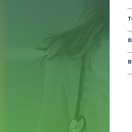
T
B
B