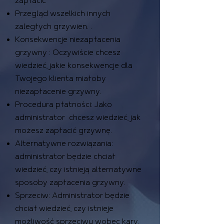
zapłacić
Przegląd wszelkich innych
zaległych grzywien. .
Konsekwencje niezapłacenia
grzywny : Oczywiście chcesz
wiedzieć, jakie konsekwencje dla
Twojego klienta miałoby
niezapłacenie grzywny.
Procedura płatności: Jako
administrator chcesz wiedzieć, jak
możesz zapłacić grzywnę.
Alternatywne rozwiązania:
administrator będzie chciał
wiedzieć, czy istnieją alternatywne
sposoby zapłacenia grzywny.
Sprzeciw: Administrator będzie
chciał wiedzieć, czy istnieje
możliwość sprzeciwu wobec kary.