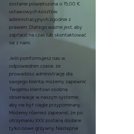
zostanie powiększona o 15,00 €
ustawowych kosztów
administracyjnych zgodnie z
prawem. Dlatego ważne jest, aby
zapłacić na czas lub skontaktować
się z nami.
Jeśli poinformujesz nas w
odpowiednim czasie, że
prowadzisz administrację dla
swojego klienta, możemy zapewnić
Twojemu klientowi osobną
obserwację w naszym systemie,
aby nie był ciągle przypominany.
Możemy również zapewnić, że po
otrzymaniu XXX zostaną dodane
tylko nowe grzywny. Następnie