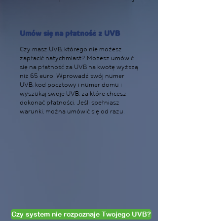
Umów się na płatność z UVB
Czy masz UVB, którego nie możesz
zapłacić natychmiast? Możesz umówić
się na płatność za UVB na kwotę wyższą
niż 65 euro. Wprowadź swój numer
UVB, kod pocztowy i numer domu i
wyszukaj swoje UVB, za które chcesz
dokonać płatności. Jeśli spełniasz
warunki, można umówić się od razu.
Czy system nie rozpoznaje Twojego UVB?