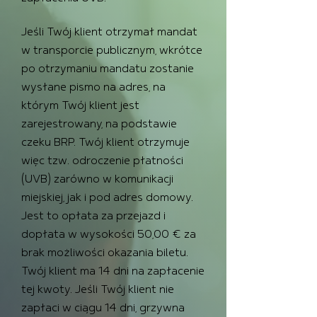
Jeśli Twój klient otrzymał mandat
w transporcie publicznym, wkrótce
po otrzymaniu mandatu zostanie
wysłane pismo na adres, na
którym Twój klient jest
zarejestrowany, na podstawie
czeku BRP. Twój klient otrzymuje
więc tzw. odroczenie płatności
(UVB) zarówno w komunikacji
miejskiej, jak i pod adres domowy.
Jest to opłata za przejazd i
dopłata w wysokości 50,00 € za
brak możliwości okazania biletu.
Twój klient ma 14 dni na zapłacenie
tej kwoty. Jeśli Twój klient nie
zapłaci w ciągu 14 dni, grzywna