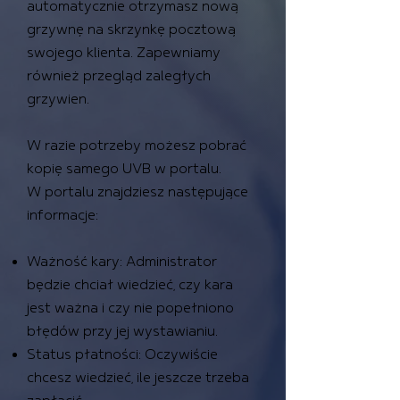
automatycznie otrzymasz nową
grzywnę na skrzynkę pocztową
swojego klienta. Zapewniamy
również przegląd zaległych
grzywien.
W razie potrzeby możesz pobrać
kopię samego UVB w portalu.
W portalu znajdziesz następujące
informacje:
Ważność kary: Administrator
będzie chciał wiedzieć, czy kara
jest ważna i czy nie popełniono
błędów przy jej wystawianiu.
Status płatności: Oczywiście
chcesz wiedzieć, ile jeszcze trzeba