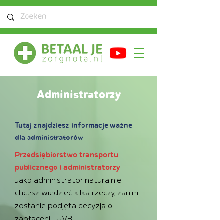
Administratorzy
Tutaj znajdziesz informacje ważne
dla administratorów
Przedsiębiorstwo transportu
publicznego i administratorzy
Jako administrator naturalnie
chcesz wiedzieć kilka rzeczy, zanim
zostanie podjęta decyzja o
zapłaceniu UVB.