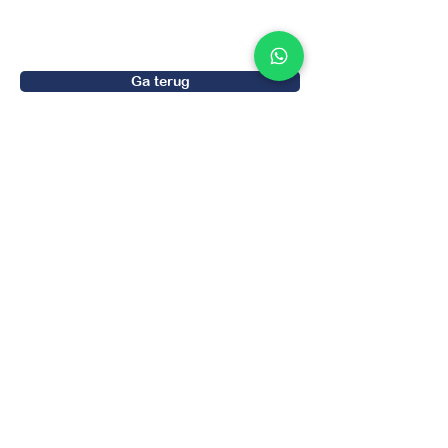
przekazaniu do firmy windykacyjnej i
uchroni podróżnych przed rosnącymi
kosztami.
Ga terug
Maak een (online) afspraak
Visie & Missie
Visie
Missie
Informatiebeveiligings beleid
Beveiligingsbeleid
Security
Bezoekadres