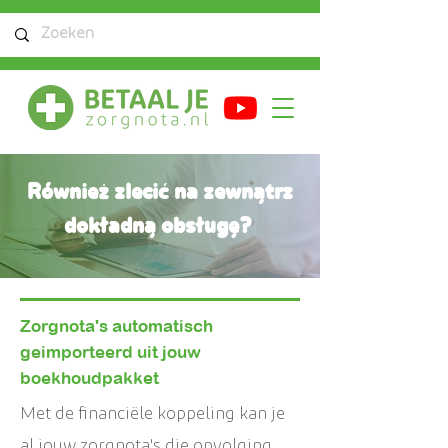
Również zlecić na zewnątrz
dokładną obsługę?
Zorgnota's automatisch
geimporteerd uit jouw
boekhoudpakket
Met de financiële koppeling kan je
al jouw zorgnota's die opvolging