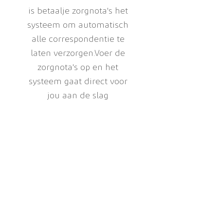
is betaalje zorgnota's het
systeem om automatisch
alle correspondentie te
laten verzorgen.
Voer de
zorgnota's op en het
systeem gaat direct voor
jou aan de slag
Chcesz, aby Twoi klienci
korzystali również z OV-
UVB.NL?
Firmy transportu publicznego, które
również chcą pomóc podróżnym w