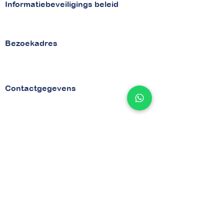
Informatiebeveiligings beleid
Beveiligingsbeleid
Security
Bezoekadres
van Vollenhovenstraat 29
3016 BG Rotterdam
Contactgegevens
Tel
010 - 842 86 28
Email :
info@betaaljezorgnota.nl
Contactpagina
Indentificatienummers
KVK
71977015
BTW NL858925060B01
Snel gevonden
Home
Over ons