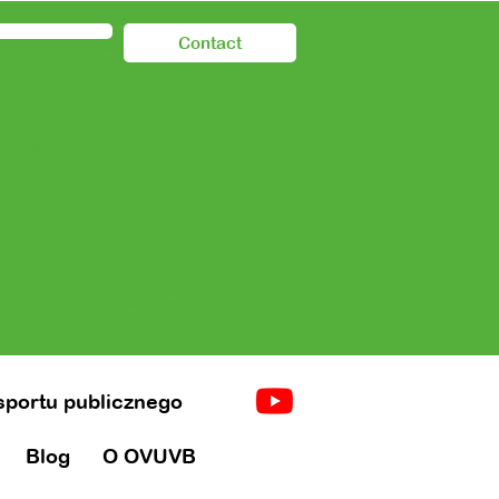
Contact
Nieuwe pagina
 transportu publicznego
 transportu publicznego
orgverleners
Blog
UVB
Kontakt
t
Nieuwe pagina
nsportu publicznego
Blog
O OVUVB