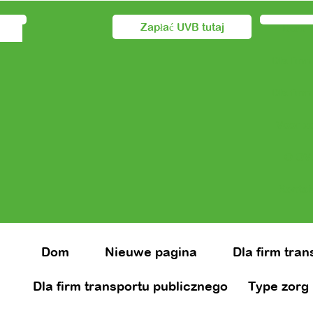
Zapłać UVB tutaj
Dom
Dla firm
Dla firm
Voor z
O OV
Kontak
Dom
Nieuwe pagina
Dla firm tra
Dla firm transportu publicznego
Type zorg