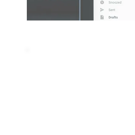
WhatsApp
Het gebruik van Whats
een zeer effectieve ma
betalingsproblemen te s
voor debiteuren een p
om de communicatie o
gang te brengen.