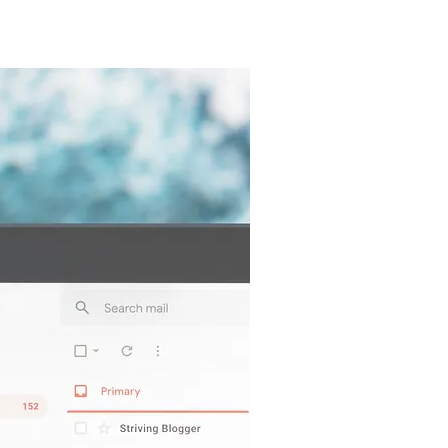
e-mail
Het verstu
per e-mail
methode va
van e-mail
versturen 
aanmaninge
om betalin