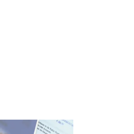
 een hogere attentiewaarde
berichten snel en direct op
n de klant worden afgeleverd.
mails, die vaak over het hoofd
volle inboxen, worden sms-
merkt door de ontvanger.