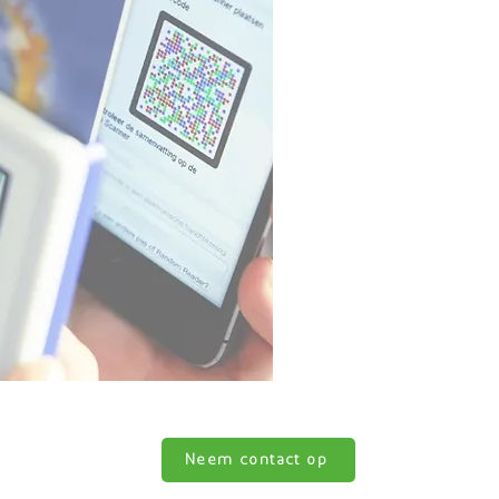
Banktransac
Wanneer alle ander
contact kunt komen
bankberichten een 
bereiken.
Neem contact op