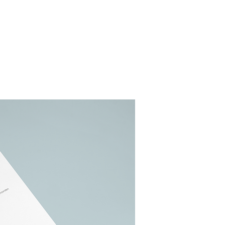
Brief 
Met het ve
was het be
alternatie
biedt een 
hoge atten