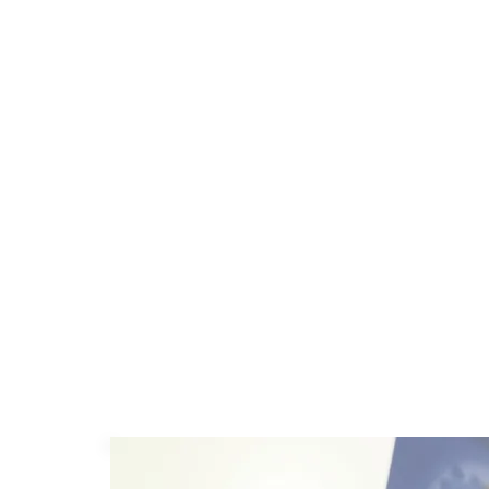
Sms-berichten hebben
dan e-mail, omdat sms-
de mobiele telefoon va
In tegenstelling tot e-
worden gezien in over
berichten direct opge