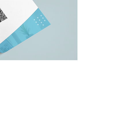
gebruiken 
een debiteu
zo gedaan
Wij kunnen
n