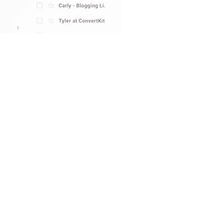
App als communicatiemiddel is
nier zijn om een gesprek over
tarten en op te lossen. Het is
rettige, niet dwingende methode
ver openstaande facturen op