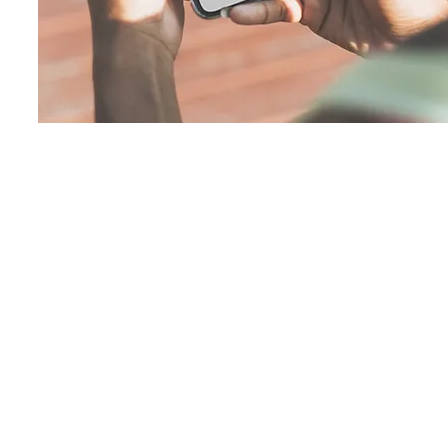
met QR code
rdwijnen van de acceptgiro per 1 j
langrijk om op zoek te gaan naar
ve betaalmethoden. De brief met Q
uitstekend alternatief, omdat deze
tiewaarde heeft en gemakkelijk te