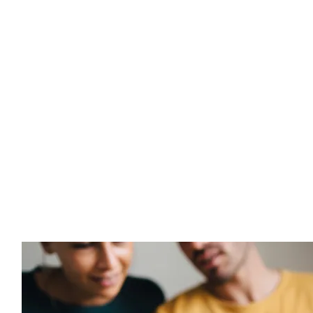
is. Door het scannen van de QR-co
r niets meer in te vullen en is de 
.
 deze brief in elk betaalproces int