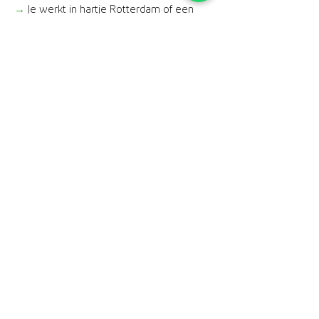
→
Je werkt in hartje Rotterdam of een
gedeelte van de week vanuit huis, als je
dat wenst.
Details
Functie
Implementatie
medewerker
Opleiding
HBO+
Locatie
Landelijk