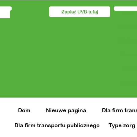
Zapłać UVB tutaj
Dom
Dla firm
Dla firm
Voor z
O OV
Kontak
Dom
Nieuwe pagina
Dla firm tra
Dla firm transportu publicznego
Type zorg