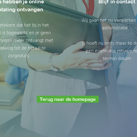
 hebben je online
Blijf in contact
etaling ontvangen
Wij gaan het nu verwerken 
etekent dat het bij in het
administratie.
l is bijgewerkt en je geen
ringen meer ontvangt met
Jij hoeft nu niets meer te 
rekking tot de betaalde
een eventuele nieuwe no
zorgnota's
.
termijn datum
Terug naar de homepage