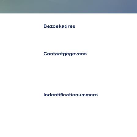
Bezoekadres
van Vollenhovenstraat 29
3016 BG Rotterdam
Contactgegevens
Tel 010 - 842 86 28
Email :
info@betaaljezorgnota.nl
Contactpagina
Indentificatienummers
KVK 71977015
BTW NL858925060B01