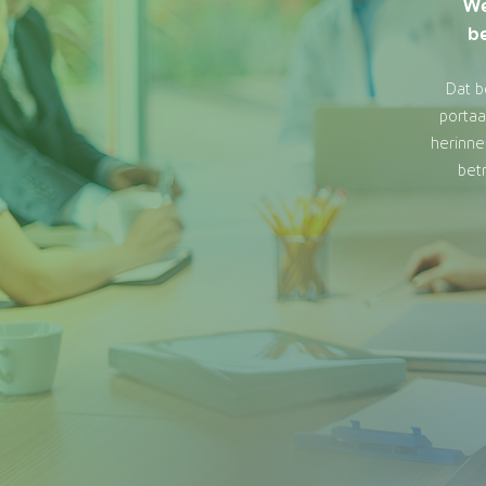
We
b
Dat b
portaa
herinne
bet