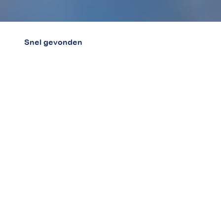
Snel gevonden
Home
Over ons
Blog
Betalingsregeling aanvragen
Bewindvoerders
Werken bij betaaljezorgnota.nl