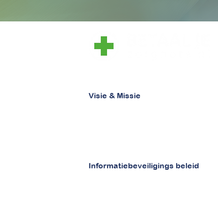
laat zorg, zorg zijn
Visie & Missie
Visie
Missie
Informatiebeveiligings beleid
Beveiligingsbeleid
Security