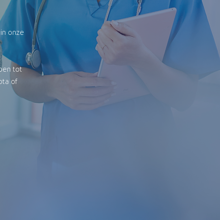
in onze
doen tot
ta of