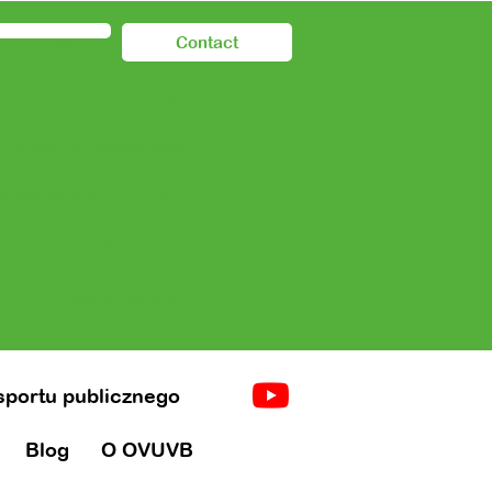
Contact
Nieuwe pagina
 transportu publicznego
 transportu publicznego
orgverleners
Blog
UVB
Kontakt
t
Nieuwe pagina
nsportu publicznego
Blog
O OVUVB