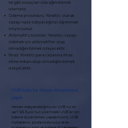
ne gibi sonuçları olacağını bilmek
istersiniz.
Ödeme prosedürü: Yönetici olarak
cezayı nasıl ödeyeceğinizi öğrenmek
istiyorsunuz.
Alternatif çözümler: Yönetici, cezayı
ödemek için alternatifler olup
olmadığını bilmek isteyecektir.
İtiraz: Yönetici para cezasına itiraz
etme imkanı olup olmadığını bilmek
isteyecektir.
UVB'nizle bir ödeme düzenlemesi
yapın
Hemen ödeyemediğiniz bir UVB'niz mi
var? 65 Euro'nun üzerindeki UVB'ler için
ödeme düzenlemesi yapabilirsiniz. UVB
numaranızı, posta kodunuzu ve ev
numaranızı girin ve ödeme düzenlemesi