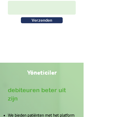
Verzenden
Yöneticiler
debiteuren beter uit
zijn
We bieden patiënten met het platform