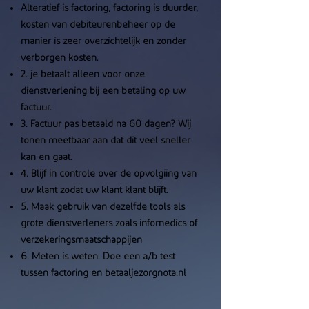
Alteratief is factoring, f
actoring is duurder,
kosten van debiteurenbeheer op de
manier is zeer overzichtelijk en zonder
verborgen kosten.
2. je betaalt alleen voor onze
dienstverlening bij een betaling op uw
factuur.
3. Factuur pas betaald na 60 dagen? Wij
tonen meetbaar aan dat dit veel sneller
kan en gaat.
4. Blijf in controle over de opvolgiing van
uw klant zodat uw klant klant blijft.
5. Maak gebruik van dezelfde tools als
grote dienstverleners zoals infomedics of
verzekeringsmaatschappijen
6. Meten is weten. Doe een a/b test
tussen factoring en betaaljezorgnota.nl