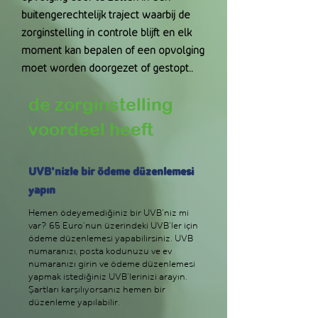
buitengerechtelijk traject waarbij de
zorginstelling in controle blijft en elk
moment kan bepalen of een opvolging
moet worden doorgezet of gestopt.
.
de zorginstelling
voordeel heeft
UVB'nizle bir ödeme düzenlemesi
yapın
Hemen ödeyemediğiniz bir UVB'niz mi
var? 65 Euro'nun üzerindeki UVB'ler için
ödeme düzenlemesi yapabilirsiniz. UVB
numaranızı, posta kodunuzu ve ev
numaranızı girin ve ödeme düzenlemesi
yapmak istediğiniz UVB'lerinizi arayın.
Şartları karşılıyorsanız hemen bir
düzenleme yapılabilir.