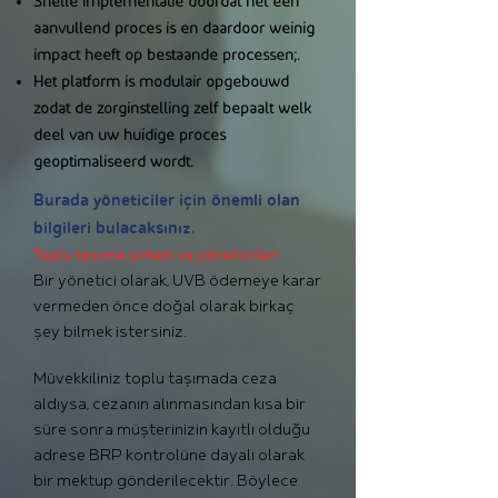
Snelle implementatie doordat het een
aanvullend proces is en daardoor weinig
impact heeft op bestaande processen;.
Het platform is modulair opgebouwd
zodat de zorginstelling zelf bepaalt welk
deel van uw huidige proces
geoptimaliseerd wordt.
Burada yöneticiler için önemli olan
bilgileri bulacaksınız.
Toplu taşıma şirketi ve yöneticileri
Bir yönetici olarak, UVB ödemeye karar
vermeden önce doğal olarak birkaç
şey bilmek istersiniz.
Müvekkiliniz toplu taşımada ceza
aldıysa, cezanın alınmasından kısa bir
süre sonra müşterinizin kayıtlı olduğu
adrese BRP kontrolüne dayalı olarak
bir mektup gönderilecektir. Böylece