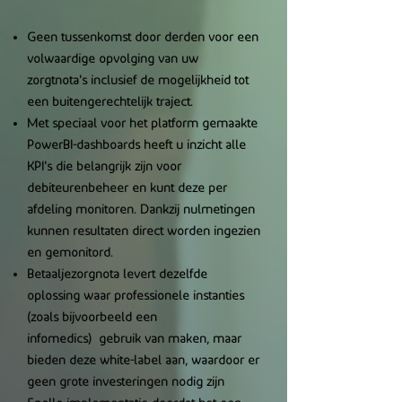
Geen tussenkomst door derden voor een
volwaardige opvolging van uw
zorgtnota's inclusief de mogelijkheid tot
een buitengerechtelijk traject.
Met speciaal voor het platform gemaakte
PowerBI-dashboards heeft u inzicht alle
KPI's die belangrijk zijn voor
debiteurenbeheer en kunt deze per
afdeling monitoren. Dankzij nulmetingen
kunnen resultaten direct worden ingezien
en gemonitord.
Betaaljezorgnota levert dezelfde
oplossing waar professionele instanties
(zoals bijvoorbeeld een
infomedics)
gebruik van maken, maar
bieden deze white-label aan, waardoor er
geen grote investeringen nodig zijn