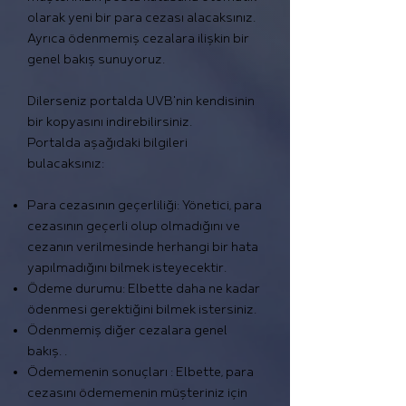
olarak yeni bir para cezası alacaksınız.
Ayrıca ödenmemiş cezalara ilişkin bir
genel bakış sunuyoruz.
Dilerseniz portalda UVB'nin kendisinin
bir kopyasını indirebilirsiniz.
Portalda aşağıdaki bilgileri
bulacaksınız:
Para cezasının geçerliliği: Yönetici, para
cezasının geçerli olup olmadığını ve
cezanın verilmesinde herhangi bir hata
yapılmadığını bilmek isteyecektir.
Ödeme durumu: Elbette daha ne kadar
ödenmesi gerektiğini bilmek istersiniz.
Ödenmemiş diğer cezalara genel
bakış. .
Ödememenin sonuçları : Elbette, para
cezasını ödememenin müşteriniz için