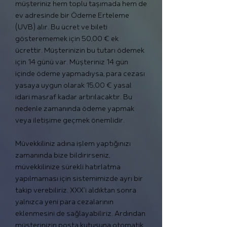
müşteriniz hem toplu taşımada hem de
ev adresinde bir Ödeme Erteleme
(UVB) alır. Bu ücret ve bileti
gösterememek için 50,00 € ek
ücrettir. Müşterinizin bu tutarı ödemek
için 14 günü var. Müşteriniz 14 gün
içinde ödeme yapmadıysa, para cezası
yasaya uygun olarak 15,00 € yasal
idari masraf kadar artırılacaktır. Bu
nedenle zamanında ödeme yapmak
veya iletişime geçmek önemlidir.
Müvekkiliniz adına işlem yaptığınızı
zamanında bize bildirirseniz,
müvekkilinize sürekli hatırlatma
yapılmaması için sistemimizde ayrı bir
takip verebiliriz. XXX'i aldıktan sonra
yalnızca yeni para cezalarının
eklenmesini de sağlayabiliriz. Ardından
müşterinizin posta kutusuna otomatik