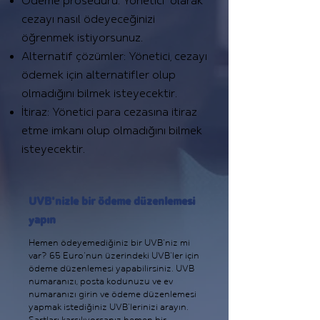
Ödeme prosedürü: Yönetici olarak
cezayı nasıl ödeyeceğinizi
öğrenmek istiyorsunuz.
Alternatif çözümler: Yönetici, cezayı
ödemek için alternatifler olup
olmadığını bilmek isteyecektir.
İtiraz: Yönetici para cezasına itiraz
etme imkanı olup olmadığını bilmek
isteyecektir.
UVB'nizle bir ödeme düzenlemesi
yapın
Hemen ödeyemediğiniz bir UVB'niz mi
var? 65 Euro'nun üzerindeki UVB'ler için
ödeme düzenlemesi yapabilirsiniz. UVB
numaranızı, posta kodunuzu ve ev
numaranızı girin ve ödeme düzenlemesi
yapmak istediğiniz UVB'lerinizi arayın.