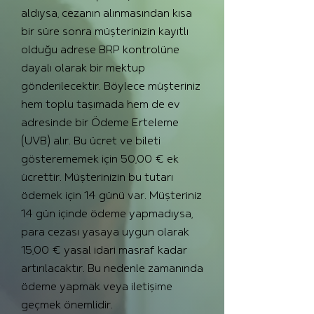
aldıysa, cezanın alınmasından kısa
bir süre sonra müşterinizin kayıtlı
olduğu adrese BRP kontrolüne
dayalı olarak bir mektup
gönderilecektir. Böylece müşteriniz
hem toplu taşımada hem de ev
adresinde bir Ödeme Erteleme
(UVB) alır. Bu ücret ve bileti
gösterememek için 50,00 € ek
ücrettir. Müşterinizin bu tutarı
ödemek için 14 günü var. Müşteriniz
14 gün içinde ödeme yapmadıysa,
para cezası yasaya uygun olarak
15,00 € yasal idari masraf kadar
artırılacaktır. Bu nedenle zamanında
ödeme yapmak veya iletişime
geçmek önemlidir.