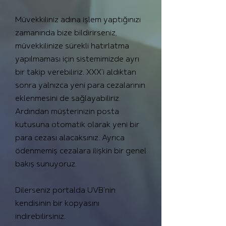
Müvekkiliniz adına işlem yaptığınızı
zamanında bize bildirirseniz,
müvekkilinize sürekli hatırlatma
yapılmaması için sistemimizde ayrı
bir takip verebiliriz. XXX'i aldıktan
sonra yalnızca yeni para cezalarının
eklenmesini de sağlayabiliriz.
Ardından müşterinizin posta
kutusuna otomatik olarak yeni bir
para cezası alacaksınız. Ayrıca
ödenmemiş cezalara ilişkin bir genel
bakış sunuyoruz.
Dilerseniz portalda UVB'nin
kendisinin bir kopyasını
indirebilirsiniz.