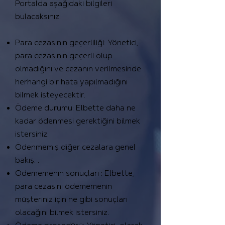
Portalda aşağıdaki bilgileri
bulacaksınız:
Para cezasının geçerliliği: Yönetici,
para cezasının geçerli olup
olmadığını ve cezanın verilmesinde
herhangi bir hata yapılmadığını
bilmek isteyecektir.
Ödeme durumu: Elbette daha ne
kadar ödenmesi gerektiğini bilmek
istersiniz.
Ödenmemiş diğer cezalara genel
bakış. .
Ödememenin sonuçları : Elbette,
para cezasını ödememenin
müşteriniz için ne gibi sonuçları
olacağını bilmek istersiniz.