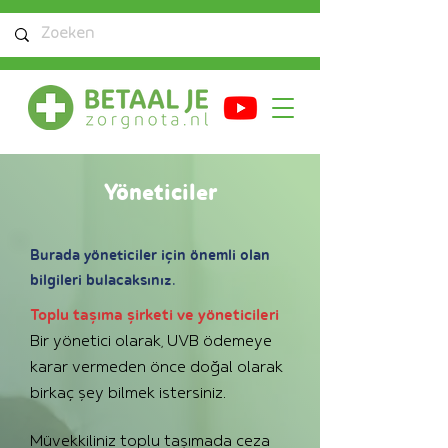
Yöneticiler
Burada yöneticiler için önemli olan
bilgileri bulacaksınız.
Toplu taşıma şirketi ve yöneticileri
Bir yönetici olarak, UVB ödemeye
karar vermeden önce doğal olarak
birkaç şey bilmek istersiniz.
Müvekkiliniz toplu taşımada ceza