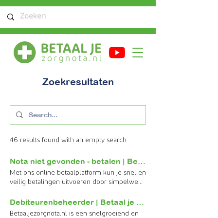
Zoekresultaten
46 results found with an empty search
Nota niet gevonden - betalen | Betaal je zorgnota
Met ons online betaalplatform kun je snel en
veilig betalingen uitvoeren door simpelweg
je notanummer in te voeren. Veilig
betaalgemak, voor zorg zonder zorgen. Je
Debiteurenbeheerder | Betaal je zorgnota
nota wordt niet herkend Herkent het
Betaaljezorgnota.nl is een snelgroeiend en